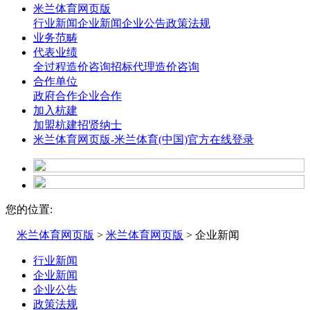
米兰体育网页版
行业新闻
企业新闻
企业公告
政策法规
业务范畴
代表业绩
全过程造价咨询
招标代理造价咨询
合作单位
政府合作
企业合作
加入杭建
加盟杭建
招贤纳士
米兰体育网页版-米兰体育(中国)官方在线登录
您的位置:
米兰体育网页版
>
米兰体育网页版
> 企业新闻
行业新闻
企业新闻
企业公告
政策法规