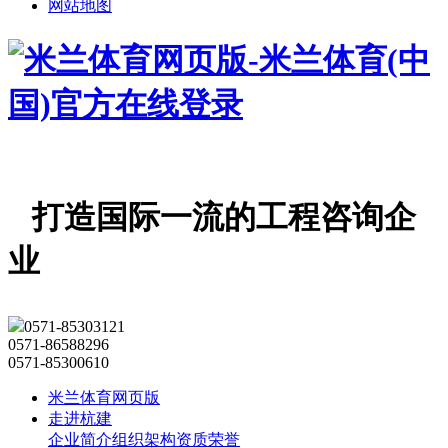
网站地图
打造国际一流的工程咨询企
业
0571-85303121
0571-86588296
0571-85300610
米兰体育网页版
走进杭建
企业简介
组织架构
资质荣誉