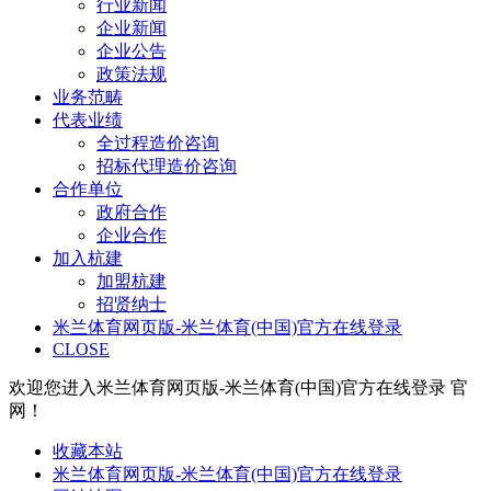
行业新闻
企业新闻
企业公告
政策法规
业务范畴
代表业绩
全过程造价咨询
招标代理造价咨询
合作单位
政府合作
企业合作
加入杭建
加盟杭建
招贤纳士
米兰体育网页版-米兰体育(中国)官方在线登录
CLOSE
欢迎您进入米兰体育网页版-米兰体育(中国)官方在线登录 官
网！
收藏本站
米兰体育网页版-米兰体育(中国)官方在线登录