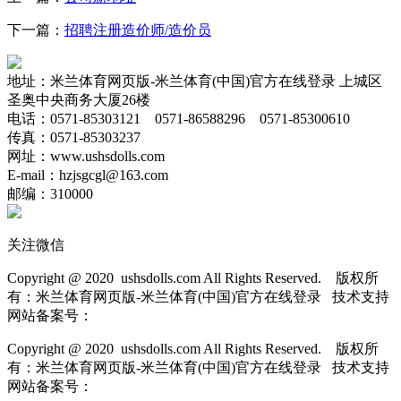
下一篇：
招聘注册造价师/造价员
地址：米兰体育网页版-米兰体育(中国)官方在线登录 上城区
圣奥中央商务大厦26楼
电话：0571-85303121 0571-86588296 0571-85300610
传真：0571-85303237
网址：www.
ushsdolls.com
E-mail：hzjsgcgl@163.com
邮编：310000
关注微信
Copyright @ 2020 ushsdolls.com All Rights Reserved. 版权所
有：米兰体育网页版-米兰体育(中国)官方在线登录 技术支持
网站备案号：
Copyright @ 2020 ushsdolls.com All Rights Reserved. 版权所
有：米兰体育网页版-米兰体育(中国)官方在线登录 技术支持
网站备案号：