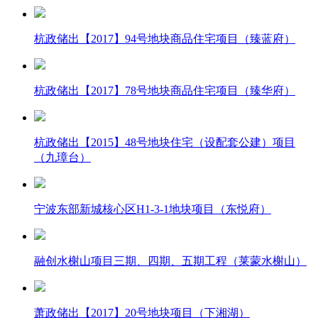
杭政储出【2017】94号地块商品住宅项目（臻蓝府）
杭政储出【2017】78号地块商品住宅项目（臻华府）
杭政储出【2015】48号地块住宅（设配套公建）项目
（九璋台）
宁波东部新城核心区H1-3-1地块项目（东悦府）
融创水榭山项目三期、四期、五期工程（莱蒙水榭山）
萧政储出【2017】20号地块项目（下湘湖）