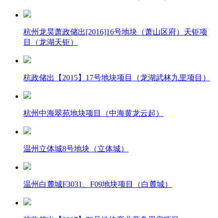
杭州龙昊萧政储出[2016]16号地块（萧山区府）天钜项
目（龙湖天钜）
杭政储出【2015】17号地块项目（龙湖武林九里项目）
杭州中海翠苑地块项目（中海黄龙云起）
温州立体城8号地块（立体城）
温州白麓城F3031、F09地块项目（白麓城）