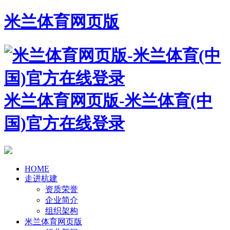
米兰体育网页版
米兰体育网页版-米兰体育(中
国)官方在线登录
HOME
走进杭建
资质荣誉
企业简介
组织架构
米兰体育网页版