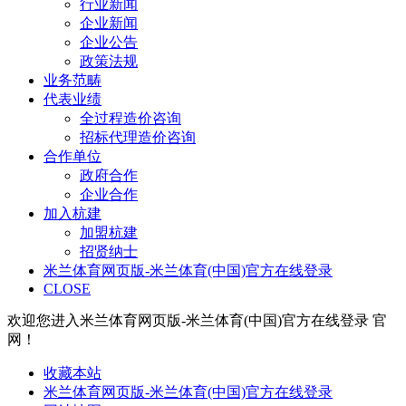
行业新闻
企业新闻
企业公告
政策法规
业务范畴
代表业绩
全过程造价咨询
招标代理造价咨询
合作单位
政府合作
企业合作
加入杭建
加盟杭建
招贤纳士
米兰体育网页版-米兰体育(中国)官方在线登录
CLOSE
欢迎您进入米兰体育网页版-米兰体育(中国)官方在线登录 官
网！
收藏本站
米兰体育网页版-米兰体育(中国)官方在线登录