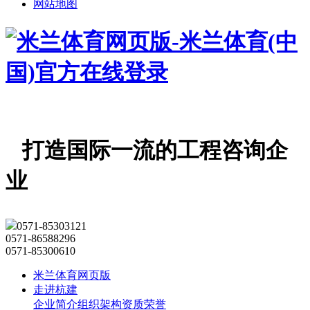
网站地图
打造国际一流的工程咨询企
业
0571-85303121
0571-86588296
0571-85300610
米兰体育网页版
走进杭建
企业简介
组织架构
资质荣誉