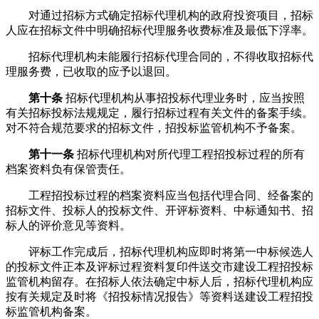
对通过招标方式确定招标代理机构的政府投资项目，招标
人应在招标文件中明确招标代理服务收费标准及最低下浮率。
招标代理机构未能履行招标代理合同的，不得收取招标代
理服务费，已收取的应予以退回。
第十条
招标代理机构从事招投标代理业务时，应当按照
有关招标投标法规规定，履行招标过程有关文件的备案手续。
对不符合规范要求的招标文件，招投标监管机构不予备案。
第十一条
招标代理机构对所代理工程招投标过程的所有
档案资料负有保管责任。
工程招投标过程的档案资料应当包括代理合同、经备案的
招标文件、投标人的投标文件、开评标资料、中标通知书、招
标人的评价意见等资料。
评标工作完成后，招标代理机构应即时将第一中标候选人
的投标文件正本及评标过程资料复印件送交市建设工程招投标
监管机构留存。在招标人依法确定中标人后，招标代理机构应
按有关规定及时将《招投标情况报告》等资料送建设工程招投
标监管机构备案。