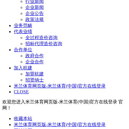
行业新闻
企业新闻
企业公告
政策法规
业务范畴
代表业绩
全过程造价咨询
招标代理造价咨询
合作单位
政府合作
企业合作
加入杭建
加盟杭建
招贤纳士
米兰体育网页版-米兰体育(中国)官方在线登录
CLOSE
欢迎您进入米兰体育网页版-米兰体育(中国)官方在线登录 官
网！
收藏本站
米兰体育网页版-米兰体育(中国)官方在线登录