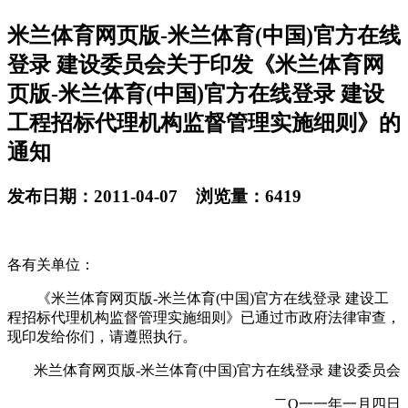
米兰体育网页版-米兰体育(中国)官方在线
登录 建设委员会关于印发《米兰体育网
页版-米兰体育(中国)官方在线登录 建设
工程招标代理机构监督管理实施细则》的
通知
发布日期：2011-04-07 浏览量：6419
各有关单位：
《米兰体育网页版-米兰体育(中国)官方在线登录 建设工
程招标代理机构监督管理实施细则》已通过市政府法律审查，
现印发给你们，请遵照执行。
米兰体育网页版-米兰体育(中国)官方在线登录 建设委员会
二O一一年一月四日