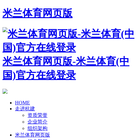
米兰体育网页版
米兰体育网页版-米兰体育(中
国)官方在线登录
HOME
走进杭建
资质荣誉
企业简介
组织架构
米兰体育网页版