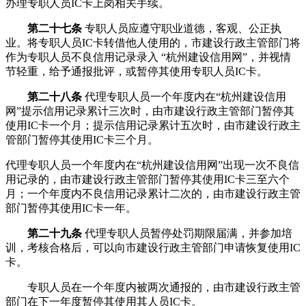
办理专职人员IC卡上岗相关手续。
第二十七条
专职人员应遵守职业道德，客观、公正执
业。将专职人员IC卡转借他人使用的，市建设行政主管部门将
作为专职人员不良信用记录录入 “杭州建设信用网”，并视情
节轻重，给予通报批评，或暂停其使用专职人员IC卡。
第二十八条
代理专职人员一个年度内在“杭州建设信用
网”提示信用记录累计三次时，由市建设行政主管部门暂停其
使用IC卡一个月；提示信用记录累计五次时，由市建设行政主
管部门暂停其使用IC卡三个月。
代理专职人员一个年度内在“杭州建设信用网”出现一次不良信
用记录的，由市建设行政主管部门暂停其使用IC卡三至六个
月；一个年度内不良信用记录累计二次的，由市建设行政主管
部门暂停其使用IC卡一年。
第二十九条
代理专职人员暂停处罚期限届满，并参加培
训，考核合格后，可以向市建设行政主管部门申请恢复使用IC
卡。
专职人员在一个年度内被两次通报的，由市建设行政主管
部门在下一年度暂停其使用其人员IC卡。