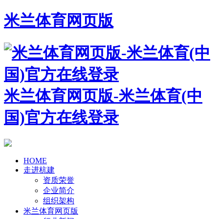
米兰体育网页版
米兰体育网页版-米兰体育(中
国)官方在线登录
HOME
走进杭建
资质荣誉
企业简介
组织架构
米兰体育网页版