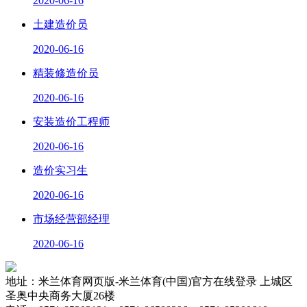
2020-06-16
土建造价员
2020-06-16
精装修造价员
2020-06-16
安装造价工程师
2020-06-16
造价实习生
2020-06-16
市场经营部经理
2020-06-16
地址：米兰体育网页版-米兰体育(中国)官方在线登录 上城区
圣奥中央商务大厦26楼