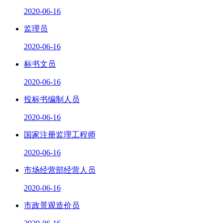
2020-06-16
监理员
2020-06-16
标书文员
2020-06-16
投标书编制人员
2020-06-16
国家注册监理工程师
2020-06-16
市场经营部经营人员
2020-06-16
市政景观造价员