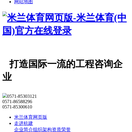
网站地图
打造国际一流的工程咨询企
业
0571-85303121
0571-86588296
0571-85300610
米兰体育网页版
走进杭建
企业简介
组织架构
资质荣誉