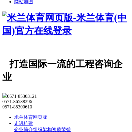
网站地图
打造国际一流的工程咨询企
业
0571-85303121
0571-86588296
0571-85300610
米兰体育网页版
走进杭建
企业简介
组织架构
资质荣誉