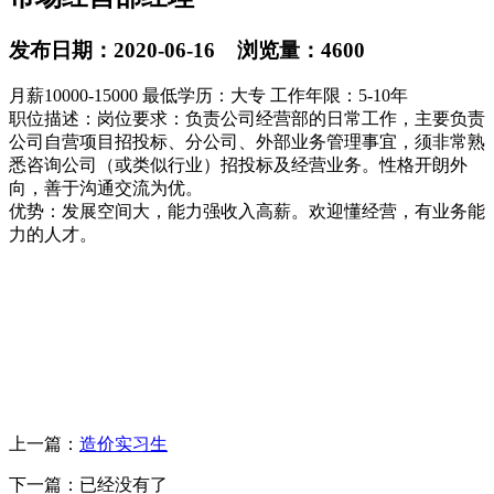
发布日期：2020-06-16 浏览量：4600
月薪10000-15000 最低学历：大专 工作年限：5-10年
职位描述：岗位要求：负责公司经营部的日常工作，主要负责
公司自营项目招投标、分公司、外部业务管理事宜，须非常熟
悉咨询公司（或类似行业）招投标及经营业务。性格开朗外
向，善于沟通交流为优。
优势：发展空间大，能力强收入高薪。欢迎懂经营，有业务能
力的人才。
上一篇：
造价实习生
下一篇：已经没有了