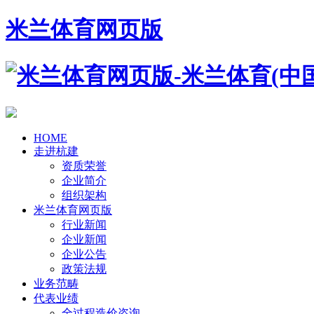
米兰体育网页版
HOME
走进杭建
资质荣誉
企业简介
组织架构
米兰体育网页版
行业新闻
企业新闻
企业公告
政策法规
业务范畴
代表业绩
全过程造价咨询