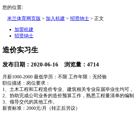
您的位置:
米兰体育网页版
>
加入杭建
>
招贤纳士
> 正文
加盟杭建
招贤纳士
造价实习生
发布日期：2020-06-16 浏览量：4714
月薪1000-2000 最低学历：不限 工作年限：无经验
职位描述：岗位要求：
1、土木工程和工程造价专业、建筑相关专业应届毕业生均可
2、协助完成公司业务的造价预算工作，熟悉工程量清单的编
3、领导交代的其他工作。
薪资标准：2000元/月（转正后另议）