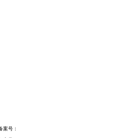
网站备案号：