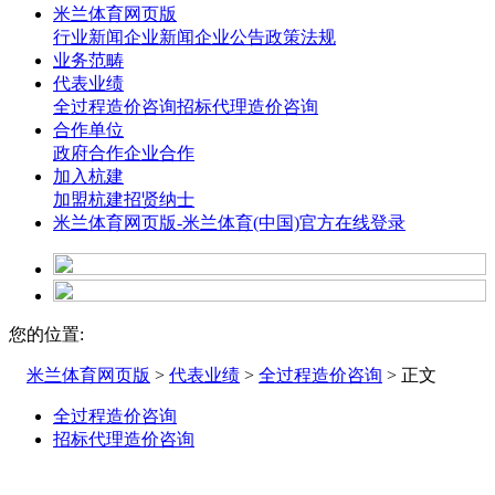
米兰体育网页版
行业新闻
企业新闻
企业公告
政策法规
业务范畴
代表业绩
全过程造价咨询
招标代理造价咨询
合作单位
政府合作
企业合作
加入杭建
加盟杭建
招贤纳士
米兰体育网页版-米兰体育(中国)官方在线登录
您的位置:
米兰体育网页版
>
代表业绩
>
全过程造价咨询
> 正文
全过程造价咨询
招标代理造价咨询