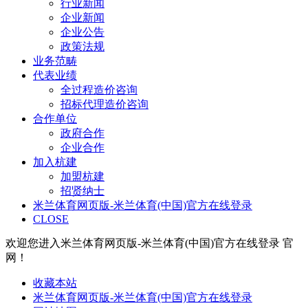
行业新闻
企业新闻
企业公告
政策法规
业务范畴
代表业绩
全过程造价咨询
招标代理造价咨询
合作单位
政府合作
企业合作
加入杭建
加盟杭建
招贤纳士
米兰体育网页版-米兰体育(中国)官方在线登录
CLOSE
欢迎您进入米兰体育网页版-米兰体育(中国)官方在线登录 官
网！
收藏本站
米兰体育网页版-米兰体育(中国)官方在线登录