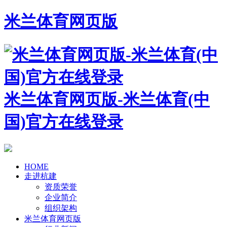
米兰体育网页版
米兰体育网页版-米兰体育(中
国)官方在线登录
HOME
走进杭建
资质荣誉
企业简介
组织架构
米兰体育网页版