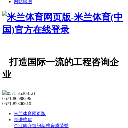
网站地图
打造国际一流的工程咨询企
业
0571-85303121
0571-86588296
0571-85300610
米兰体育网页版
走进杭建
企业简介
组织架构
资质荣誉