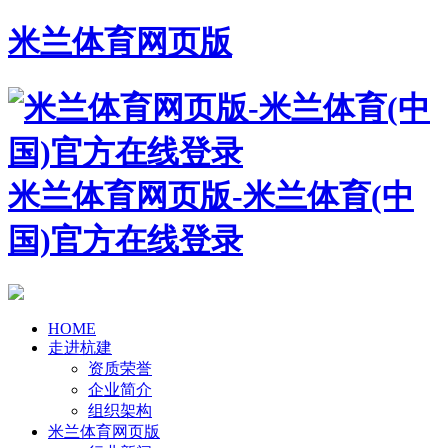
米兰体育网页版
米兰体育网页版-米兰体育(中
国)官方在线登录
HOME
走进杭建
资质荣誉
企业简介
组织架构
米兰体育网页版