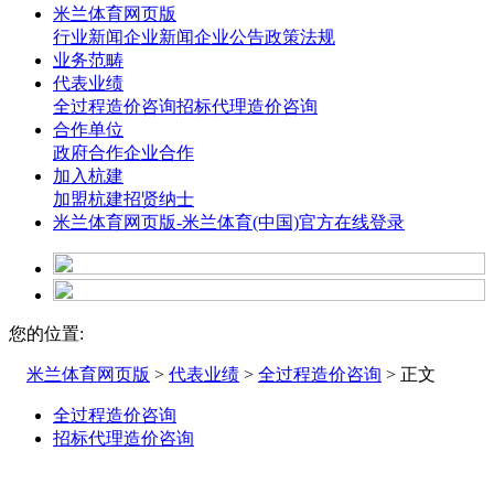
米兰体育网页版
行业新闻
企业新闻
企业公告
政策法规
业务范畴
代表业绩
全过程造价咨询
招标代理造价咨询
合作单位
政府合作
企业合作
加入杭建
加盟杭建
招贤纳士
米兰体育网页版-米兰体育(中国)官方在线登录
您的位置:
米兰体育网页版
>
代表业绩
>
全过程造价咨询
> 正文
全过程造价咨询
招标代理造价咨询