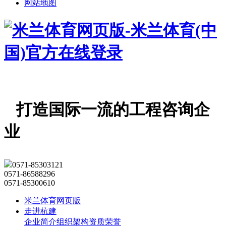
网站地图
打造国际一流的工程咨询企
业
0571-85303121
0571-86588296
0571-85300610
米兰体育网页版
走进杭建
企业简介
组织架构
资质荣誉