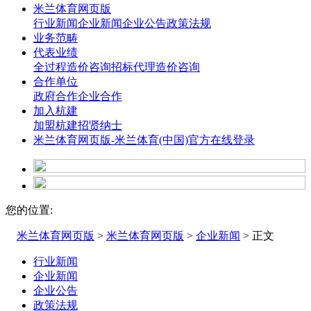
米兰体育网页版
行业新闻
企业新闻
企业公告
政策法规
业务范畴
代表业绩
全过程造价咨询
招标代理造价咨询
合作单位
政府合作
企业合作
加入杭建
加盟杭建
招贤纳士
米兰体育网页版-米兰体育(中国)官方在线登录
您的位置:
米兰体育网页版
>
米兰体育网页版
>
企业新闻
> 正文
行业新闻
企业新闻
企业公告
政策法规