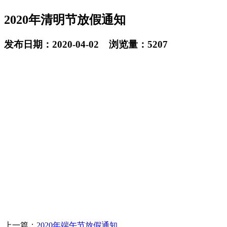
2020年清明节放假通知
发布日期：2020-04-02 浏览量：5207
上一篇：
2020年端午节放假通知