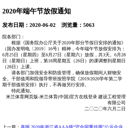
2020年端午节放假通知
发布日期：2020-06-02 浏览量：5063
院各部门：
根据《国务院办公厅关于2020年部分节假日安排的通知》
（国办发明电〔2019〕16号）精神，今年端午节放假安排为：
6月25日（星期四）至6月27日（星期六）放假，共3天。6月28
日（星期日）上班，第18周星期五（26日）的课调整到星期日
（28日）上课。
请各部门加强安全和防疫管理，确保放假期间人财物安
全。干部值周和院领导带班按照学院《2019/2020学年第二学
期干部值班安排》执行，不再做另行安排。
特此通知。
米兰体育网页版-米兰体育(中国)官方在线登录 建设工程管理
有限公司
二〇二〇年六月二日
上一篇：
喜报 2020年浙江省AAA级“守合同重信用”公示企业