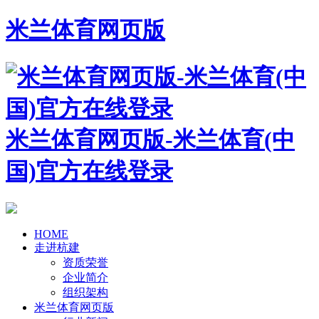
米兰体育网页版
米兰体育网页版-米兰体育(中
国)官方在线登录
HOME
走进杭建
资质荣誉
企业简介
组织架构
米兰体育网页版