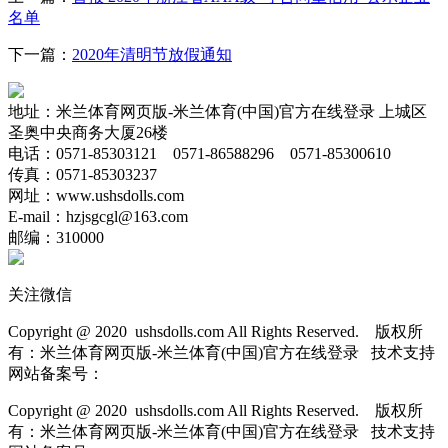
名单
下一篇：
2020年清明节放假通知
地址：米兰体育网页版-米兰体育(中国)官方在线登录 上城区
圣奥中央商务大厦26楼
电话：0571-85303121 0571-86588296 0571-85300610
传真：0571-85303237
网址：www.
ushsdolls.com
E-mail：hzjsgcgl@163.com
邮编：310000
关注微信
Copyright @ 2020 ushsdolls.com All Rights Reserved. 版权所
有：米兰体育网页版-米兰体育(中国)官方在线登录 技术支持
网站备案号：
Copyright @ 2020 ushsdolls.com All Rights Reserved. 版权所
有：米兰体育网页版-米兰体育(中国)官方在线登录 技术支持