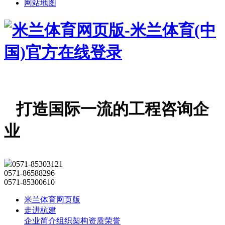
网站地图
打造国际一流的工程咨询企
业
0571-85303121
0571-86588296
0571-85300610
米兰体育网页版
走进杭建
企业简介
组织架构
资质荣誉