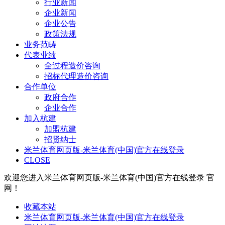
行业新闻
企业新闻
企业公告
政策法规
业务范畴
代表业绩
全过程造价咨询
招标代理造价咨询
合作单位
政府合作
企业合作
加入杭建
加盟杭建
招贤纳士
米兰体育网页版-米兰体育(中国)官方在线登录
CLOSE
欢迎您进入米兰体育网页版-米兰体育(中国)官方在线登录 官
网！
收藏本站
米兰体育网页版-米兰体育(中国)官方在线登录