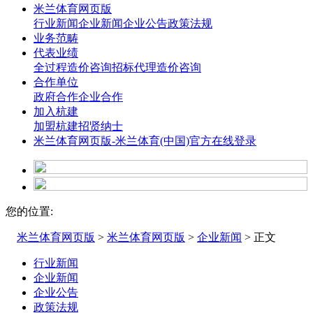
米兰体育网页版
行业新闻
企业新闻
企业公告
政策法规
业务范畴
代表业绩
全过程造价咨询
招标代理造价咨询
合作单位
政府合作
企业合作
加入杭建
加盟杭建
招贤纳士
米兰体育网页版-米兰体育(中国)官方在线登录
您的位置:
米兰体育网页版
>
米兰体育网页版
>
企业新闻
> 正文
行业新闻
企业新闻
企业公告
政策法规