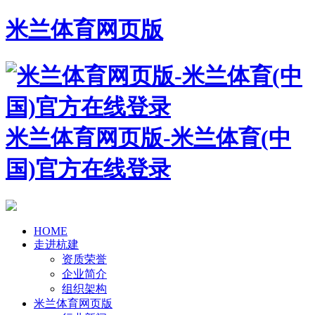
米兰体育网页版
米兰体育网页版-米兰体育(中
国)官方在线登录
HOME
走进杭建
资质荣誉
企业简介
组织架构
米兰体育网页版