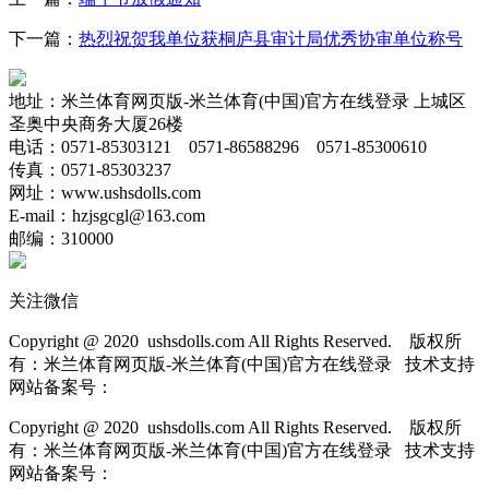
下一篇：
热烈祝贺我单位获桐庐县审计局优秀协审单位称号
地址：米兰体育网页版-米兰体育(中国)官方在线登录 上城区
圣奥中央商务大厦26楼
电话：0571-85303121 0571-86588296 0571-85300610
传真：0571-85303237
网址：www.
ushsdolls.com
E-mail：hzjsgcgl@163.com
邮编：310000
关注微信
Copyright @ 2020 ushsdolls.com All Rights Reserved. 版权所
有：米兰体育网页版-米兰体育(中国)官方在线登录 技术支持
网站备案号：
Copyright @ 2020 ushsdolls.com All Rights Reserved. 版权所
有：米兰体育网页版-米兰体育(中国)官方在线登录 技术支持
网站备案号：