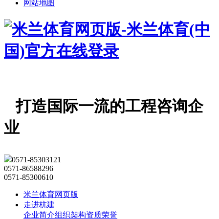
网站地图
打造国际一流的工程咨询企
业
0571-85303121
0571-86588296
0571-85300610
米兰体育网页版
走进杭建
企业简介
组织架构
资质荣誉