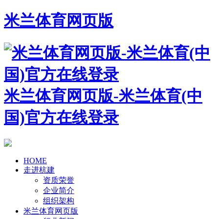
米兰体育网页版
米兰体育网页版-米兰体育(中
国)官方在线登录
HOME
走进杭建
资质荣誉
企业简介
组织架构
米兰体育网页版