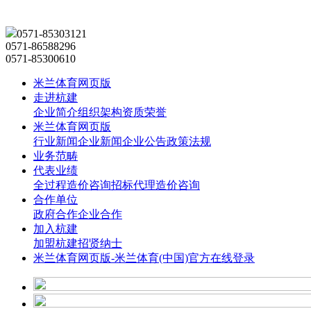
0571-85303121
0571-86588296
0571-85300610
米兰体育网页版
走进杭建
企业简介
组织架构
资质荣誉
米兰体育网页版
行业新闻
企业新闻
企业公告
政策法规
业务范畴
代表业绩
全过程造价咨询
招标代理造价咨询
合作单位
政府合作
企业合作
加入杭建
加盟杭建
招贤纳士
米兰体育网页版-米兰体育(中国)官方在线登录