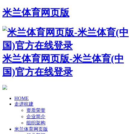
米兰体育网页版
米兰体育网页版-米兰体育(中
国)官方在线登录
HOME
走进杭建
资质荣誉
企业简介
组织架构
米兰体育网页版