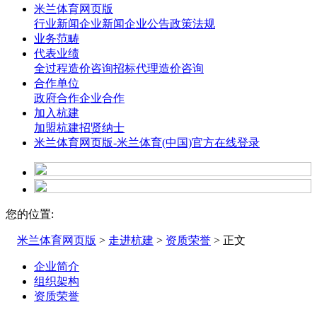
米兰体育网页版
行业新闻
企业新闻
企业公告
政策法规
业务范畴
代表业绩
全过程造价咨询
招标代理造价咨询
合作单位
政府合作
企业合作
加入杭建
加盟杭建
招贤纳士
米兰体育网页版-米兰体育(中国)官方在线登录
您的位置:
米兰体育网页版
>
走进杭建
>
资质荣誉
> 正文
企业简介
组织架构
资质荣誉