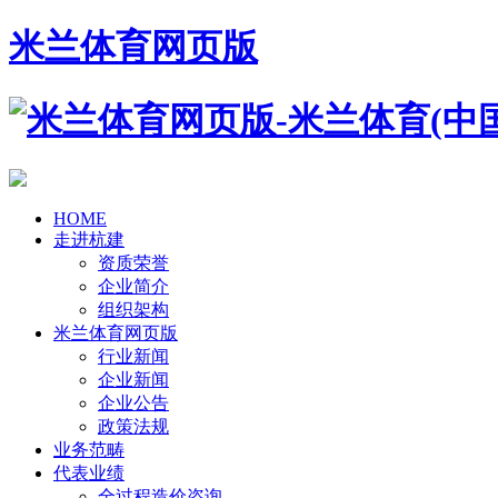
米兰体育网页版
HOME
走进杭建
资质荣誉
企业简介
组织架构
米兰体育网页版
行业新闻
企业新闻
企业公告
政策法规
业务范畴
代表业绩
全过程造价咨询