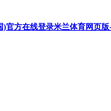
米兰体育网页版