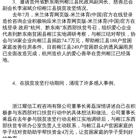
3、邀请贵州省黔东南州榕江县民政局副局长、慈善总会
副会长李淑斌介绍榕江县脱贫攻坚情况。
去年7月，米兰体育网页版-米兰体育(中国)官方在线登录
造价咨询企业积极响应米兰体育网页版-米兰体育(中国)官方在
线登录 政府“杭州、黔东南”东西部扶贫号召，组织爱心企业
代表到黔东南贫困县榕江实地调研考察，与榕江结对帮扶，协
会与58家企业向榕江县捐款74.7万元，帮助榕江县188户贫困
家庭改善住房条件。目前榕江县249户贫困群众的透风漏雨房
已全面改造完成，杭州造价人的爱心善举在贵州榕江已经落
地。
4、在脱贫攻坚行动期间，涌现了许多感人事例。
浙江耀信工程咨询有限公司董事长蒋磊深情讲述自己在积
极参与东西部对口扶贫行动中的具体想法和做法。公司董事长
蒋磊在去年参与脱贫攻坚行动去榕江实地调研后，与榕江东西
部扶贫专班办公室负责人主动联系，与榕江县4户贫困家庭的
学子结对资助助学帮扶资金4万元，让贫困家庭的学子受到好