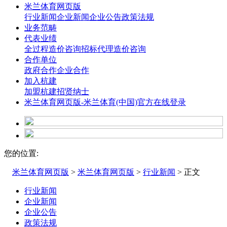
米兰体育网页版
行业新闻
企业新闻
企业公告
政策法规
业务范畴
代表业绩
全过程造价咨询
招标代理造价咨询
合作单位
政府合作
企业合作
加入杭建
加盟杭建
招贤纳士
米兰体育网页版-米兰体育(中国)官方在线登录
您的位置:
米兰体育网页版
>
米兰体育网页版
>
行业新闻
> 正文
行业新闻
企业新闻
企业公告
政策法规