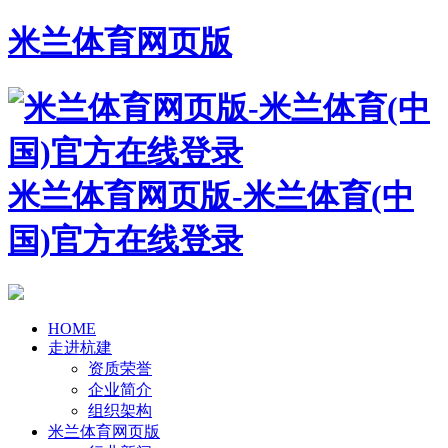
米兰体育网页版
米兰体育网页版-米兰体育(中
国)官方在线登录
HOME
走进杭建
资质荣誉
企业简介
组织架构
米兰体育网页版