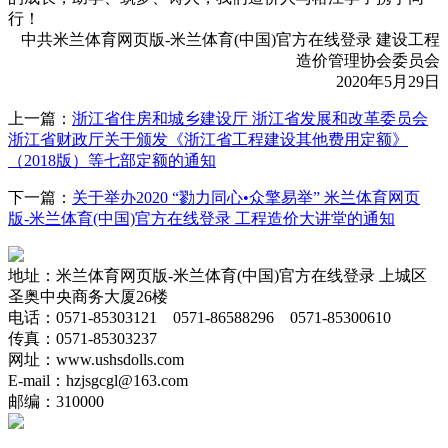
行！
中共米兰体育网页版-米兰体育(中国)官方在线登录 建设工程
造价管理协会委员会
2020年5月29日
上一篇：
浙江省住房和城乡建设厅 浙江省发展和改革委员会
浙江省财政厅关于颁发《浙江省工程建设其他费用定额》
（2018版）等七部定额的通知
下一篇：
关于举办2020 “勠力同心•众擎易举” 米兰体育网页
版-米兰体育(中国)官方在线登录 工程造价大讲堂的通知
地址：米兰体育网页版-米兰体育(中国)官方在线登录 上城区
圣奥中央商务大厦26楼
电话：0571-85303121 0571-86588296 0571-85300610
传真：0571-85303237
网址：www.
ushsdolls.com
E-mail：hzjsgcgl@163.com
邮编：310000