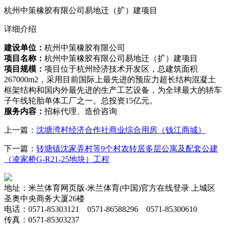
杭州中策橡胶有限公司易地迁（扩）建项目
详细介绍
建设单位：
杭州中策橡胶有限公司
项目名称：
杭州中策橡胶有限公司易地迁（扩）建项目
项目规模：
项目位于杭州经济技术开发区，总建筑面积
267000m2，采用目前国际上最先进的预应力超长结构混凝土
框架结构和国内外最先进的生产工艺设备，为全球最大的轿车
子午线轮胎单体工厂之一。总投资15亿元。
服务内容：
招标代理、造价咨询
上一篇：
沈塘湾村经济合作社商业综合用房（钱江商城）
下一篇：
转塘镇沈家弄村等9个村农转居多层公寓及配套公建
（凌家桥G-R21-25地块）工程
地址：米兰体育网页版-米兰体育(中国)官方在线登录 上城区
圣奥中央商务大厦26楼
电话：0571-85303121 0571-86588296 0571-85300610
传真：0571-85303237