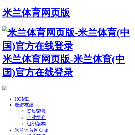
米兰体育网页版
米兰体育网页版-米兰体育(中
国)官方在线登录
HOME
走进杭建
资质荣誉
企业简介
组织架构
米兰体育网页版