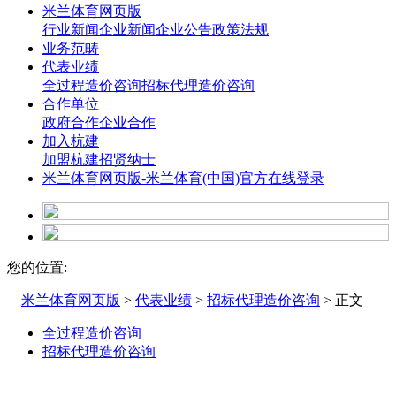
米兰体育网页版
行业新闻
企业新闻
企业公告
政策法规
业务范畴
代表业绩
全过程造价咨询
招标代理造价咨询
合作单位
政府合作
企业合作
加入杭建
加盟杭建
招贤纳士
米兰体育网页版-米兰体育(中国)官方在线登录
您的位置:
米兰体育网页版
>
代表业绩
>
招标代理造价咨询
> 正文
全过程造价咨询
招标代理造价咨询