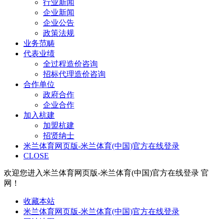
行业新闻
企业新闻
企业公告
政策法规
业务范畴
代表业绩
全过程造价咨询
招标代理造价咨询
合作单位
政府合作
企业合作
加入杭建
加盟杭建
招贤纳士
米兰体育网页版-米兰体育(中国)官方在线登录
CLOSE
欢迎您进入米兰体育网页版-米兰体育(中国)官方在线登录 官
网！
收藏本站
米兰体育网页版-米兰体育(中国)官方在线登录