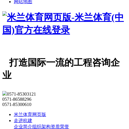
网站地图
打造国际一流的工程咨询企
业
0571-85303121
0571-86588296
0571-85300610
米兰体育网页版
走进杭建
企业简介
组织架构
资质荣誉