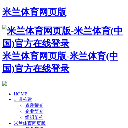
米兰体育网页版
米兰体育网页版-米兰体育(中
国)官方在线登录
HOME
走进杭建
资质荣誉
企业简介
组织架构
米兰体育网页版