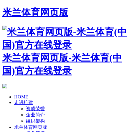
米兰体育网页版
米兰体育网页版-米兰体育(中
国)官方在线登录
HOME
走进杭建
资质荣誉
企业简介
组织架构
米兰体育网页版