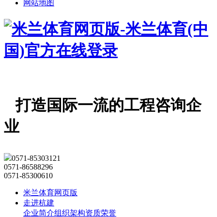
网站地图
打造国际一流的工程咨询企
业
0571-85303121
0571-86588296
0571-85300610
米兰体育网页版
走进杭建
企业简介
组织架构
资质荣誉