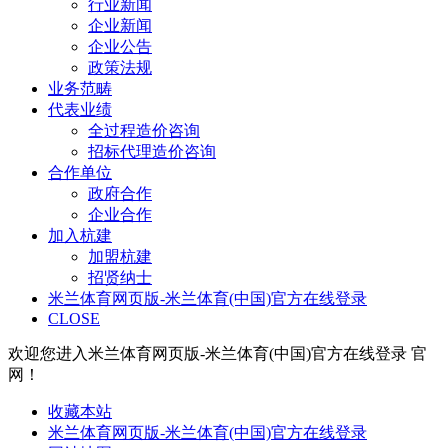
行业新闻
企业新闻
企业公告
政策法规
业务范畴
代表业绩
全过程造价咨询
招标代理造价咨询
合作单位
政府合作
企业合作
加入杭建
加盟杭建
招贤纳士
米兰体育网页版-米兰体育(中国)官方在线登录
CLOSE
欢迎您进入米兰体育网页版-米兰体育(中国)官方在线登录 官
网！
收藏本站
米兰体育网页版-米兰体育(中国)官方在线登录