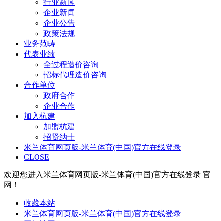
行业新闻
企业新闻
企业公告
政策法规
业务范畴
代表业绩
全过程造价咨询
招标代理造价咨询
合作单位
政府合作
企业合作
加入杭建
加盟杭建
招贤纳士
米兰体育网页版-米兰体育(中国)官方在线登录
CLOSE
欢迎您进入米兰体育网页版-米兰体育(中国)官方在线登录 官
网！
收藏本站
米兰体育网页版-米兰体育(中国)官方在线登录