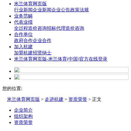
米兰体育网页版
行业新闻
企业新闻
企业公告
政策法规
业务范畴
代表业绩
全过程造价咨询
招标代理造价咨询
合作单位
政府合作
企业合作
加入杭建
加盟杭建
招贤纳士
米兰体育网页版-米兰体育(中国)官方在线登录
您的位置:
米兰体育网页版
>
走进杭建
>
资质荣誉
> 正文
企业简介
组织架构
资质荣誉