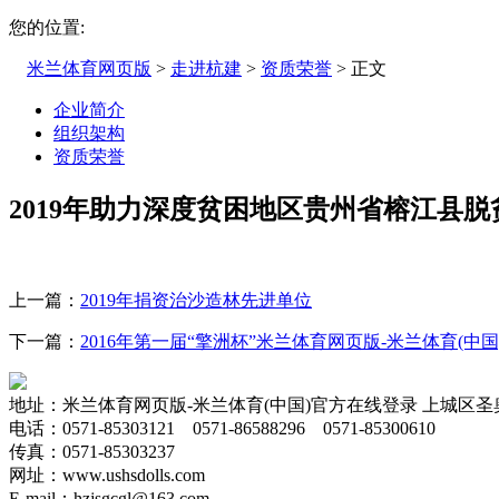
您的位置:
米兰体育网页版
>
走进杭建
>
资质荣誉
> 正文
企业简介
组织架构
资质荣誉
2019年助力深度贫困地区贵州省榕江县
上一篇：
2019年捐资治沙造林先进单位
下一篇：
2016年第一届“擎洲杯”米兰体育网页版-米兰体育(
地址：米兰体育网页版-米兰体育(中国)官方在线登录 上城区圣
电话：0571-85303121 0571-86588296 0571-85300610
传真：0571-85303237
网址：www.
ushsdolls.com
E-mail：hzjsgcgl@163.com