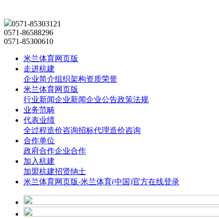
0571-85303121
0571-86588296
0571-85300610
米兰体育网页版
走进杭建
企业简介
组织架构
资质荣誉
米兰体育网页版
行业新闻
企业新闻
企业公告
政策法规
业务范畴
代表业绩
全过程造价咨询
招标代理造价咨询
合作单位
政府合作
企业合作
加入杭建
加盟杭建
招贤纳士
米兰体育网页版-米兰体育(中国)官方在线登录