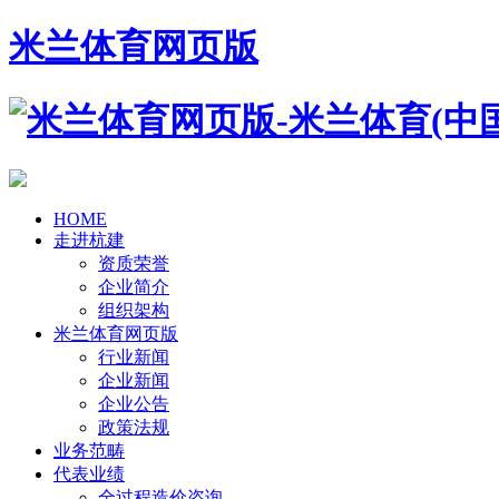
米兰体育网页版
HOME
走进杭建
资质荣誉
企业简介
组织架构
米兰体育网页版
行业新闻
企业新闻
企业公告
政策法规
业务范畴
代表业绩
全过程造价咨询