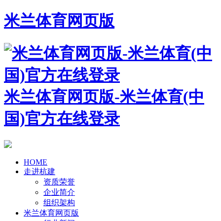
米兰体育网页版
米兰体育网页版-米兰体育(中
国)官方在线登录
HOME
走进杭建
资质荣誉
企业简介
组织架构
米兰体育网页版