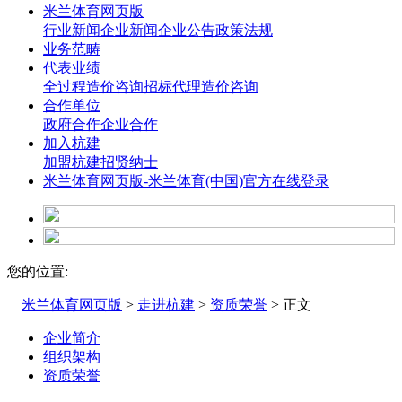
米兰体育网页版
行业新闻
企业新闻
企业公告
政策法规
业务范畴
代表业绩
全过程造价咨询
招标代理造价咨询
合作单位
政府合作
企业合作
加入杭建
加盟杭建
招贤纳士
米兰体育网页版-米兰体育(中国)官方在线登录
您的位置:
米兰体育网页版
>
走进杭建
>
资质荣誉
> 正文
企业简介
组织架构
资质荣誉