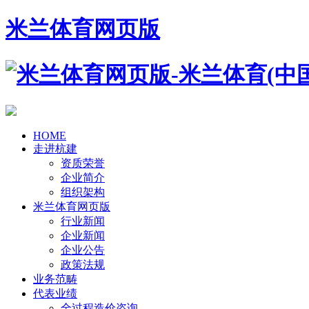
米兰体育网页版
HOME
走进杭建
资质荣誉
企业简介
组织架构
米兰体育网页版
行业新闻
企业新闻
企业公告
政策法规
业务范畴
代表业绩
全过程造价咨询