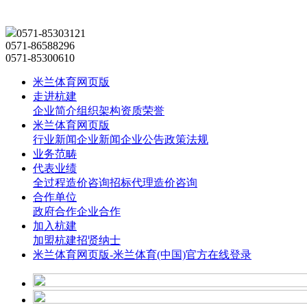
0571-85303121
0571-86588296
0571-85300610
米兰体育网页版
走进杭建
企业简介
组织架构
资质荣誉
米兰体育网页版
行业新闻
企业新闻
企业公告
政策法规
业务范畴
代表业绩
全过程造价咨询
招标代理造价咨询
合作单位
政府合作
企业合作
加入杭建
加盟杭建
招贤纳士
米兰体育网页版-米兰体育(中国)官方在线登录