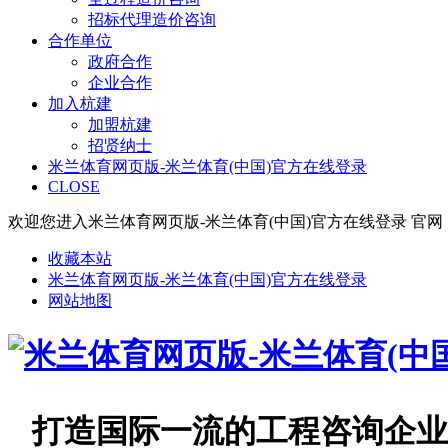
招标代理造价咨询
合作单位
政府合作
企业合作
加入杭建
加盟杭建
招贤纳士
米兰体育网页版-米兰体育(中国)官方在线登录
CLOSE
欢迎您进入米兰体育网页版-米兰体育(中国)官方在线登录 官网
收藏本站
米兰体育网页版-米兰体育(中国)官方在线登录
网站地图
打造国际一流的工程咨询企业