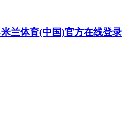
-米兰体育(中国)官方在线登录