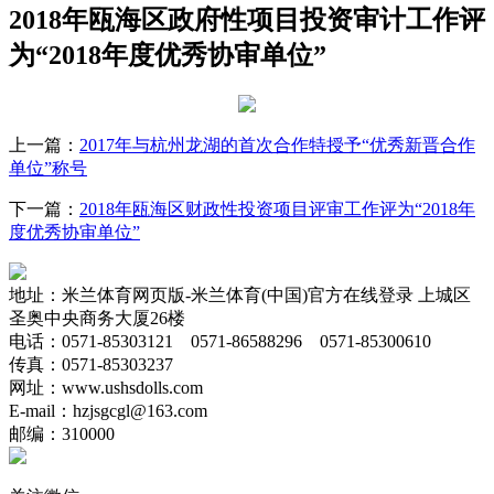
2018年瓯海区政府性项目投资审计工作评
为“2018年度优秀协审单位”
上一篇：
2017年与杭州龙湖的首次合作特授予“优秀新晋合作
单位”称号
下一篇：
2018年瓯海区财政性投资项目评审工作评为“2018年
度优秀协审单位”
地址：米兰体育网页版-米兰体育(中国)官方在线登录 上城区
圣奥中央商务大厦26楼
电话：0571-85303121 0571-86588296 0571-85300610
传真：0571-85303237
网址：www.
ushsdolls.com
E-mail：hzjsgcgl@163.com
邮编：310000