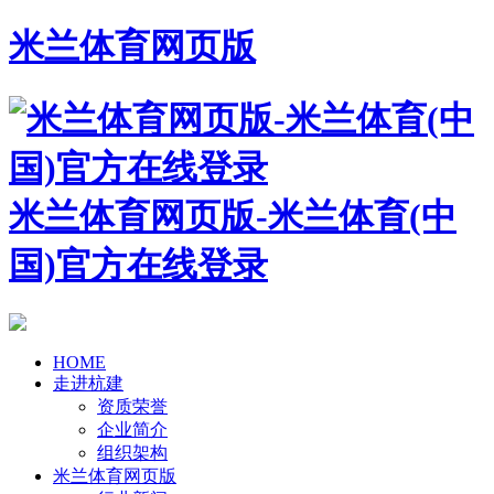
米兰体育网页版
米兰体育网页版-米兰体育(中
国)官方在线登录
HOME
走进杭建
资质荣誉
企业简介
组织架构
米兰体育网页版