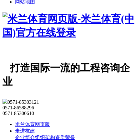
网站地图
打造国际一流的工程咨询企
业
0571-85303121
0571-86588296
0571-85300610
米兰体育网页版
走进杭建
企业简介
组织架构
资质荣誉