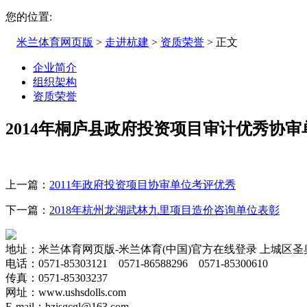
您的位置:
米兰体育网页版
>
走进杭建
>
资质荣誉
> 正文
企业简介
组织架构
资质荣誉
2014年桐庐县政府投资项目审计优秀协审
上一篇：
2011年政府投资项目协审单位考评优秀
下一篇：
2018年杭州龙湖武林九里项目造价咨询单位表彰
地址：米兰体育网页版-米兰体育(中国)官方在线登录 上城区圣
电话：0571-85303121 0571-86588296 0571-85300610
传真：0571-85303237
网址：www.
ushsdolls.com
E-mail：hzjsgcgl@163.com