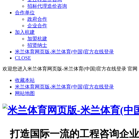
招标代理造价咨询
合作单位
政府合作
企业合作
加入杭建
加盟杭建
招贤纳士
米兰体育网页版-米兰体育(中国)官方在线登录
CLOSE
欢迎您进入米兰体育网页版-米兰体育(中国)官方在线登录 官网
收藏本站
米兰体育网页版-米兰体育(中国)官方在线登录
网站地图
打造国际一流的工程咨询企业