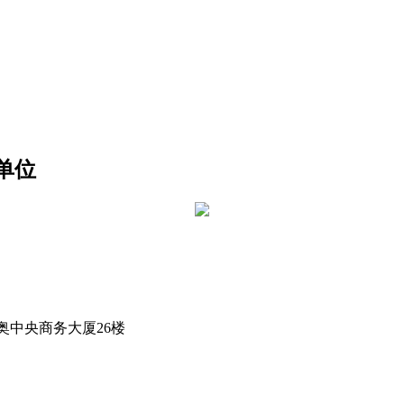
单位
奥中央商务大厦26楼