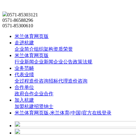
0571-85303121
0571-86588296
0571-85300610
米兰体育网页版
走进杭建
企业简介
组织架构
资质荣誉
米兰体育网页版
行业新闻
企业新闻
企业公告
政策法规
业务范畴
代表业绩
全过程造价咨询
招标代理造价咨询
合作单位
政府合作
企业合作
加入杭建
加盟杭建
招贤纳士
米兰体育网页版-米兰体育(中国)官方在线登录