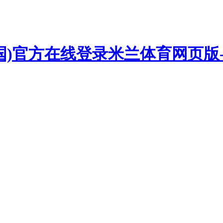
米兰体育网页版