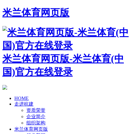
米兰体育网页版
米兰体育网页版-米兰体育(中
国)官方在线登录
HOME
走进杭建
资质荣誉
企业简介
组织架构
米兰体育网页版