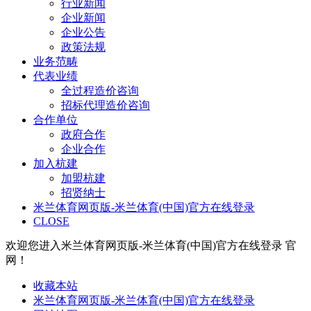
行业新闻
企业新闻
企业公告
政策法规
业务范畴
代表业绩
全过程造价咨询
招标代理造价咨询
合作单位
政府合作
企业合作
加入杭建
加盟杭建
招贤纳士
米兰体育网页版-米兰体育(中国)官方在线登录
CLOSE
欢迎您进入米兰体育网页版-米兰体育(中国)官方在线登录 官
网！
收藏本站
米兰体育网页版-米兰体育(中国)官方在线登录