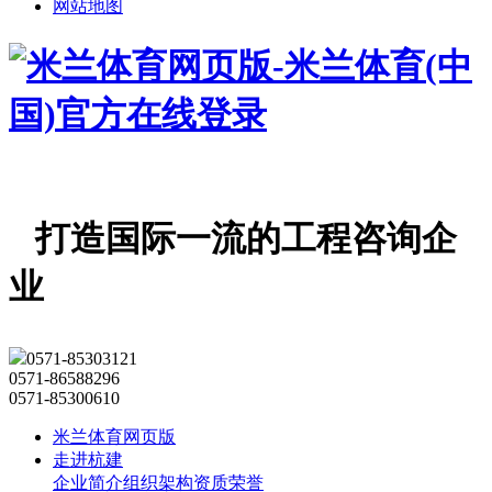
网站地图
打造国际一流的工程咨询企
业
0571-85303121
0571-86588296
0571-85300610
米兰体育网页版
走进杭建
企业简介
组织架构
资质荣誉