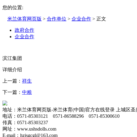
您的位置:
米兰体育网页版
>
合作单位
>
企业合作
> 正文
政府合作
企业合作
滨江集团
详细介绍
上一篇：
祥生
下一篇：
中粮
地址：米兰体育网页版-米兰体育(中国)官方在线登录 上城区圣
电话：0571-85303121 0571-86588296 0571-85300610
传真：0571-85303237
网址：www.
ushsdolls.com
E-mail：hzjsgcgl@163.com