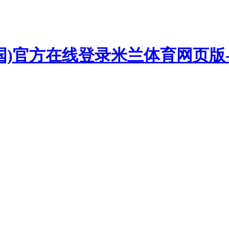
米兰体育网页版