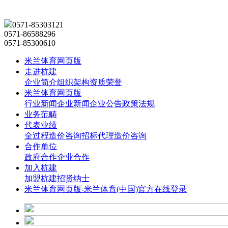
0571-85303121
0571-86588296
0571-85300610
米兰体育网页版
走进杭建
企业简介
组织架构
资质荣誉
米兰体育网页版
行业新闻
企业新闻
企业公告
政策法规
业务范畴
代表业绩
全过程造价咨询
招标代理造价咨询
合作单位
政府合作
企业合作
加入杭建
加盟杭建
招贤纳士
米兰体育网页版-米兰体育(中国)官方在线登录