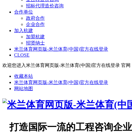
招标代理造价咨询
合作单位
政府合作
企业合作
加入杭建
加盟杭建
招贤纳士
米兰体育网页版-米兰体育(中国)官方在线登录
CLOSE
欢迎您进入米兰体育网页版-米兰体育(中国)官方在线登录 官网
收藏本站
米兰体育网页版-米兰体育(中国)官方在线登录
网站地图
打造国际一流的工程咨询企业