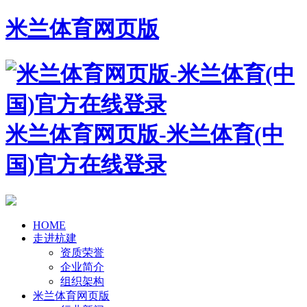
米兰体育网页版
米兰体育网页版-米兰体育(中
国)官方在线登录
HOME
走进杭建
资质荣誉
企业简介
组织架构
米兰体育网页版