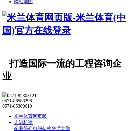
网站地图
打造国际一流的工程咨询企
业
0571-85303121
0571-86588296
0571-85300610
米兰体育网页版
走进杭建
企业简介
组织架构
资质荣誉