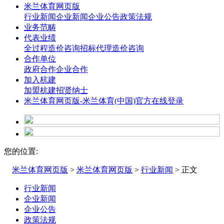
米兰体育网页版
行业新闻
企业新闻
企业公告
政策法规
业务范畴
代表业绩
全过程造价咨询
招标代理造价咨询
合作单位
政府合作
企业合作
加入杭建
加盟杭建
招贤纳士
米兰体育网页版-米兰体育(中国)官方在线登录
您的位置:
米兰体育网页版
>
米兰体育网页版
>
行业新闻
> 正文
行业新闻
企业新闻
企业公告
政策法规