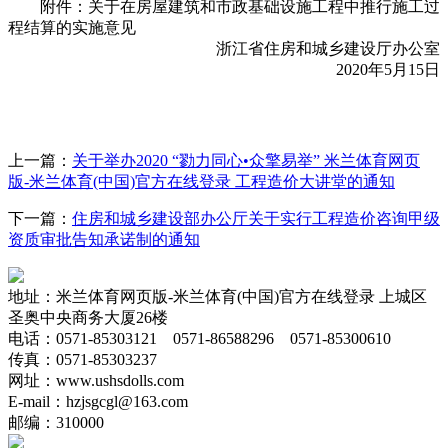
附件：关于在房屋建筑和市政基础设施工程中推行施工过
程结算的实施意见
浙江省住房和城乡建设厅办公室
2020年5月15日
上一篇：
关于举办2020 “勠力同心•众擎易举” 米兰体育网页
版-米兰体育(中国)官方在线登录 工程造价大讲堂的通知
下一篇：
住房和城乡建设部办公厅关于实行工程造价咨询甲级
资质审批告知承诺制的通知
地址：米兰体育网页版-米兰体育(中国)官方在线登录 上城区
圣奥中央商务大厦26楼
电话：0571-85303121 0571-86588296 0571-85300610
传真：0571-85303237
网址：www.
ushsdolls.com
E-mail：hzjsgcgl@163.com
邮编：310000