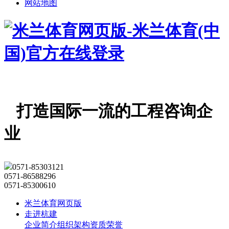
网站地图
打造国际一流的工程咨询企
业
0571-85303121
0571-86588296
0571-85300610
米兰体育网页版
走进杭建
企业简介
组织架构
资质荣誉