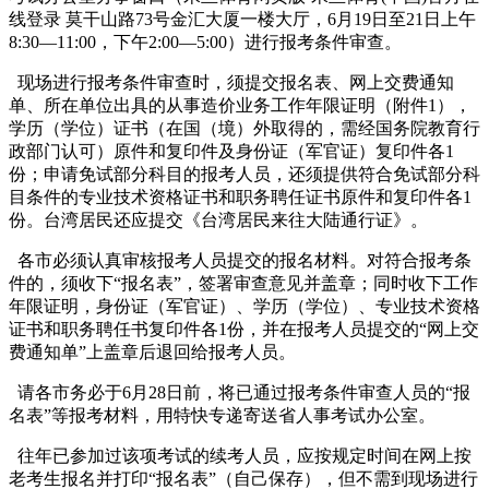
线登录 莫干山路73号金汇大厦一楼大厅，6月19日至21日上午
8:30—11:00，下午2:00—5:00）进行报考条件审查。
现场进行报考条件审查时，须提交报名表、网上交费通知
单、所在单位出具的从事造价业务工作年限证明（附件1），
学历（学位）证书（在国（境）外取得的，需经国务院教育行
政部门认可）原件和复印件及身份证（军官证）复印件各1
份；申请免试部分科目的报考人员，还须提供符合免试部分科
目条件的专业技术资格证书和职务聘任证书原件和复印件各1
份。台湾居民还应提交《台湾居民来往大陆通行证》。
各市必须认真审核报考人员提交的报名材料。对符合报考条
件的，须收下“报名表”，签署审查意见并盖章；同时收下工作
年限证明，身份证（军官证）、学历（学位）、专业技术资格
证书和职务聘任书复印件各1份，并在报考人员提交的“网上交
费通知单”上盖章后退回给报考人员。
请各市务必于6月28日前，将已通过报考条件审查人员的“报
名表”等报考材料，用特快专递寄送省人事考试办公室。
往年已参加过该项考试的续考人员，应按规定时间在网上按
老考生报名并打印“报名表”（自己保存），但不需到现场进行