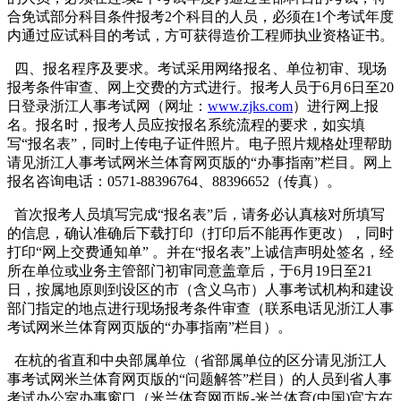
合免试部分科目条件报考2个科目的人员，必须在1个考试年度
内通过应试科目的考试，方可获得造价工程师执业资格证书。
四、报名程序及要求。考试采用网络报名、单位初审、现场
报考条件审查、网上交费的方式进行。报考人员于6月6日至20
日登录浙江人事考试网（网址：
www.zjks.com
）进行网上报
名。报名时，报考人员应按报名系统流程的要求，如实填
写“报名表”，同时上传电子证件照片。电子照片规格处理帮助
请见浙江人事考试网米兰体育网页版的“办事指南”栏目。网上
报名咨询电话：0571-88396764、88396652（传真）。
首次报考人员填写完成“报名表”后，请务必认真核对所填写
的信息，确认准确后下载打印（打印后不能再作更改），同时
打印“网上交费通知单” 。并在“报名表”上诚信声明处签名，经
所在单位或业务主管部门初审同意盖章后，于6月19日至21
日，按属地原则到设区的市（含义乌市）人事考试机构和建设
部门指定的地点进行现场报考条件审查（联系电话见浙江人事
考试网米兰体育网页版的“办事指南”栏目）。
在杭的省直和中央部属单位（省部属单位的区分请见浙江人
事考试网米兰体育网页版的“问题解答”栏目）的人员到省人事
考试办公室办事窗口（米兰体育网页版-米兰体育(中国)官方在