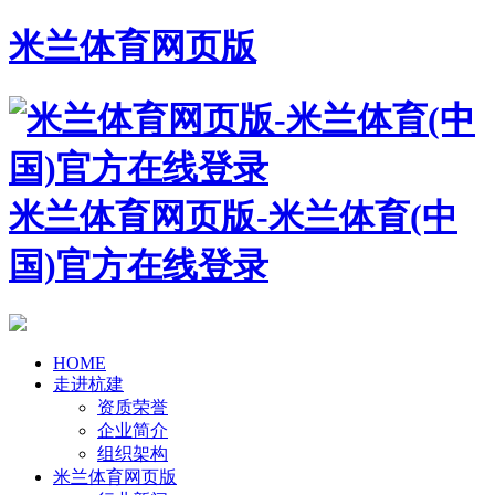
米兰体育网页版
米兰体育网页版-米兰体育(中
国)官方在线登录
HOME
走进杭建
资质荣誉
企业简介
组织架构
米兰体育网页版