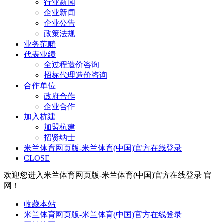
行业新闻
企业新闻
企业公告
政策法规
业务范畴
代表业绩
全过程造价咨询
招标代理造价咨询
合作单位
政府合作
企业合作
加入杭建
加盟杭建
招贤纳士
米兰体育网页版-米兰体育(中国)官方在线登录
CLOSE
欢迎您进入米兰体育网页版-米兰体育(中国)官方在线登录 官
网！
收藏本站
米兰体育网页版-米兰体育(中国)官方在线登录