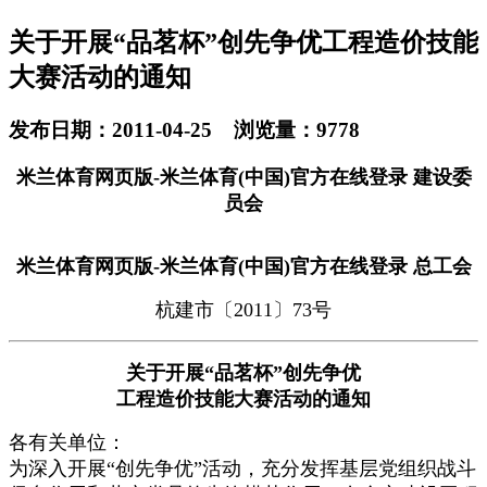
关于开展“品茗杯”创先争优工程造价技能
大赛活动的通知
发布日期：2011-04-25 浏览量：9778
米兰体育网页版-米兰体育(中国)官方在线登录 建设委
员会
米兰体育网页版-米兰体育(中国)官方在线登录 总工会
杭建市〔2011〕73号
关于开展“品茗杯”创先争优
工程造价技能大赛活动的通知
各有关单位：
为深入开展“创先争优”活动，充分发挥基层党组织战斗