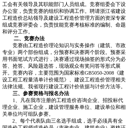
工会有关领导及其职能部门人员组成。竞赛组委会下设
办公室，负责竞赛的组织和协调工作。聘请浙江省建设
工程造价总站领导及建设工程造价管理方面的资深专家
组成竞赛评委会，负责技能竞赛考核标准的编制、命题
和评分工作。
二、竞赛办法
竞赛由工程造价理论知识与实务操作（建筑、市政
专业）两个部份组成，分预赛和决赛两个阶段。预赛采
用书面笔试方式进行，决赛通过现场抽签的形式分为必
答、抢答、风险题选答，现场观众有奖问答等形式展
开。竞赛内容，主要范围为国家标准GB5050-2008《建
设工程工程量清单计价规范》、建设工程造价管理相关
法律法规、我省现行建设工程计价依据与计价方法等。
三、参赛资格与报名办法
1、凡在我市注册的工程造价咨询企业、招投标代
理企业、施工企业，建设管理服务单位、建设单位和相
关单位均可组队参赛。
2、每个代表队由三名选手组成，选手必须具有全
国造价工程师或造价员（市政专业、建筑专业）资格证