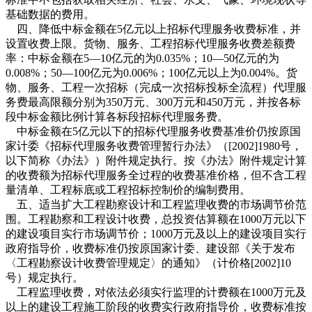
基础数据的费用。
四、降低中标金额在5亿元以上招标代理服务收费标准，并
设置收费上限。货物、服务、工程招标代理服务收费差额费
率：中标金额在5—10亿元的为0.035%；10—50亿元的为
0.008%；50—100亿元为0.006%；100亿元以上为0.004%。货
物、服务、工程一次招标（完成一次招标投标全流程）代理服
务费最高限额分别为350万元、300万元和450万元，并按各标
段中标金额比例计算各标段招标代理服务费。
中标金额在5亿元以下的招标代理服务收费基准价仍按原国
家计委《招标代理服务收费管理暂行办法》（[2002]1980号，
以下简称《办法》）附件规定执行。按《办法》附件规定计算
的收费额为招标代理服务全过程的收费基准价格，但不含工程
量清单、工程标底或工程招标控制价的编制费用。
五、适当扩大工程勘察设计和工程监理收费的市场调节价范
围。工程勘察和工程设计收费，总投资估算额在1000万元以下
的建设项目实行市场调节价；1000万元及以上的建设项目实行
政府指导价，收费标准仍按原国家计委、建设部《关于发布
〈工程勘察设计收费管理规定〉的通知》（计价格[2002]10
号）规定执行。
工程监理收费，对依法必须实行监理的计费额在1000万元及
以上的建设工程施工阶段的收费实行政府指导价，收费标准按