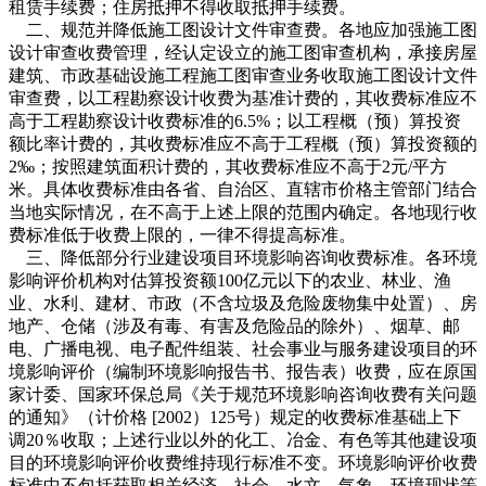
租赁手续费；住房抵押不得收取抵押手续费。
二、规范并降低施工图设计文件审查费。各地应加强施工图
设计审查收费管理，经认定设立的施工图审查机构，承接房屋
建筑、市政基础设施工程施工图审查业务收取施工图设计文件
审查费，以工程勘察设计收费为基准计费的，其收费标准应不
高于工程勘察设计收费标准的6.5%；以工程概（预）算投资
额比率计费的，其收费标准应不高于工程概（预）算投资额的
2‰；按照建筑面积计费的，其收费标准应不高于2元/平方
米。具体收费标准由各省、自治区、直辖市价格主管部门结合
当地实际情况，在不高于上述上限的范围内确定。各地现行收
费标准低于收费上限的，一律不得提高标准。
三、降低部分行业建设项目环境影响咨询收费标准。各环境
影响评价机构对估算投资额100亿元以下的农业、林业、渔
业、水利、建材、市政（不含垃圾及危险废物集中处置）、房
地产、仓储（涉及有毒、有害及危险品的除外）、烟草、邮
电、广播电视、电子配件组装、社会事业与服务建设项目的环
境影响评价（编制环境影响报告书、报告表）收费，应在原国
家计委、国家环保总局《关于规范环境影响咨询收费有关问题
的通知》（计价格 [2002）125号）规定的收费标准基础上下
调20％收取；上述行业以外的化工、冶金、有色等其他建设项
目的环境影响评价收费维持现行标准不变。环境影响评价收费
标准中不包括获取相关经济、社会、水文、气象、环境现状等